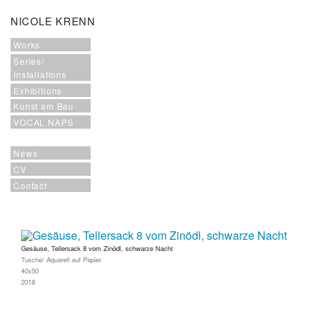
NICOLE KRENN
Works
Series/
Installations
Exhibitions
Kunst am Bau
VOCAL NAPS
News
CV
Contact
Gesäuse, Tellersack 8 vom Zinödl, schwarze Nacht
Tusche/ Aquarell auf Papier
40x50
2018