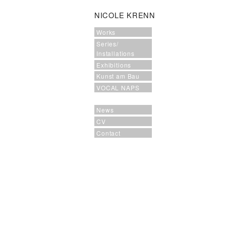
NICOLE KRENN
Works
Series/
Installations
Exhibitions
Kunst am Bau
VOCAL NAPS
News
CV
Contact