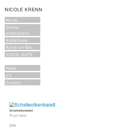
NICOLE KRENN
Works
Series/
Installations
Exhibitions
Kunst am Bau
VOCAL NAPS
News
CV
Contact
Schafwolkenbalett
Öl auf Leinen
2009