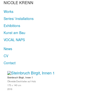
NICOLE KRENN
Works
Series/ Installations
Exhibitions
Kunst am Bau
VOCAL NAPS
News
CV
Contact
Steinbruch Birgit, Innen 1
Ölkreide/Deckfarbe auf Holz
175 x 140 cm
2016