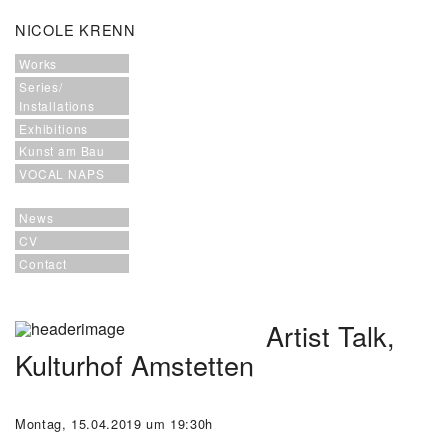
NICOLE KRENN
Works
Series/
Installations
Exhibitions
Kunst am Bau
VOCAL NAPS
News
CV
Contact
Artist Talk,
Kulturhof Amstetten
Montag, 15.04.2019 um 19:30h