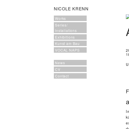
NICOLE KRENN
Works
Series/
Installations
Exhibitions
Kunst am Bau
2
VOCAL NAPS
1
News
U
CV
Contact
F
I
k
e
d