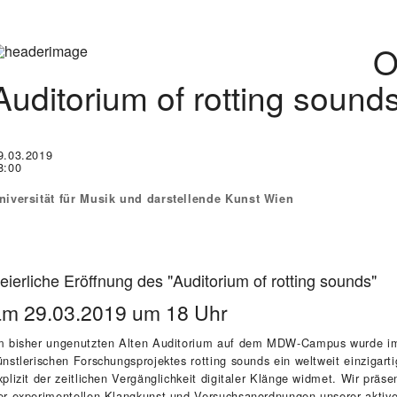
O
Auditorium of rotting sound
9.03.2019
8:00
niversität für Musik und darstellende Kunst Wien
eierliche Eröffnung des "Auditorium of rotting sounds"
am 29.03.2019 um 18 Uhr
m bisher ungenutzten Alten Auditorium auf dem MDW-Campus wurde i
ünstlerischen Forschungsprojektes rotting sounds ein weltweit einzigarti
xplizit der zeitlichen Vergänglichkeit digitaler Klänge widmet. Wir präse
er experimentellen Klangkunst und Versuchsanordnungen unserer aktive