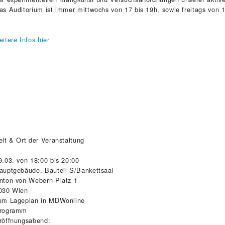
as Auditorium ist immer mittwochs von 17 bis 19h, sowie freitags von 14
eitere Infos hier
eit & Ort der Veranstaltung
9.03. von 18:00 bis 20:00
auptgebäude, Bauteil S/Bankettsaal
nton-von-Webern-Platz 1
030 Wien
um Lageplan in MDWonline
rogramm
röffnungsabend: