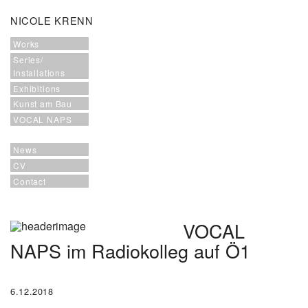
NICOLE KRENN
Works
Series/
Installations
Exhibitions
Kunst am Bau
VOCAL NAPS
News
CV
Contact
VOCAL
NAPS im Radiokolleg auf Ö1
6.12.2018