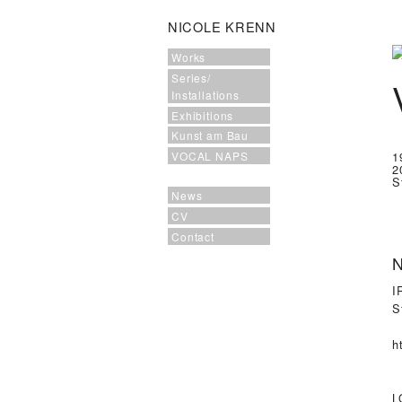
NICOLE KRENN
Works
Series/
Installations
Exhibitions
Kunst am Bau
1
VOCAL NAPS
2
S
News
CV
Contact
N
I
S
ht
L