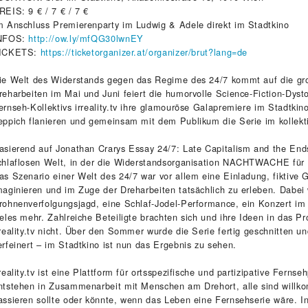
REIS: 9 € / 7 € / 7 €
m Anschluss Premierenparty im Ludwig & Adele direkt im Stadtkino
NFOS:
http://ow.ly/mfQG30lwnEY
ICKETS:
https://ticketorganizer.at/organizer/brut?lang=de
ie Welt des Widerstands gegen das Regime des 24/7 kommt auf die gr
reharbeiten im Mai und Juni feiert die humorvolle Science-Fiction-
ernseh-Kollektivs irreality.tv ihre glamouröse Galapremiere im Stadtkin
eppich flanieren und gemeinsam mit dem Publikum die Serie im kollekt
asierend auf Jonathan Crarys Essay 24/7: Late Capitalism and the Ends o
chlaflosen Welt, in der die Widerstandsorganisation NACHTWACHE für 
as Szenario einer Welt des 24/7 war vor allem eine Einladung, fiktive 
maginieren und im Zuge der Dreharbeiten tatsächlich zu erleben. Dabei
rohnenverfolgungsjagd, eine Schlaf-Jodel-Performance, ein Konzert im
ieles mehr. Zahlreiche Beteiligte brachten sich und ihre Ideen in das Pr
rreality.tv nicht. Über den Sommer wurde die Serie fertig geschnitten 
erfeinert – im Stadtkino ist nun das Ergebnis zu sehen.
rreality.tv ist eine Plattform für ortsspezifische und partizipative Fernseh
ntstehen in Zusammenarbeit mit Menschen am Drehort, alle sind willk
assieren sollte oder könnte, wenn das Leben eine Fernsehserie wäre. In 