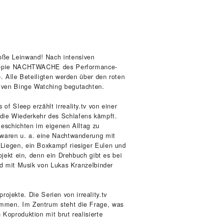
oße Leinwand! Nach intensiven
Dystopie NACHTWACHE des Performance-
o. Alle Beteiligten werden über den roten
iven Binge Watching begutachten.
f Sleep erzählt irreality.tv von einer
die Wiederkehr des Schlafens kämpft.
Geschichten im eigenen Alltag zu
 waren u. a. eine Nachtwanderung mit
 Liegen, ein Boxkampf riesiger Eulen und
ojekt ein, denn ein Drehbuch gibt es bei
und mit Musik von Lukas Kranzelbinder
projekte. Die Serien von irreality.tv
ommen. Im Zentrum steht die Frage, was
Koproduktion mit brut realisierte