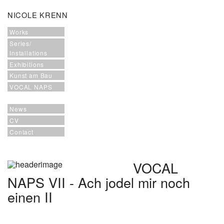
NICOLE KRENN
Works
Series/
Installations
Exhibitions
Kunst am Bau
VOCAL NAPS
News
CV
Contact
VOCAL
NAPS VII - Ach jodel mir noch
einen II