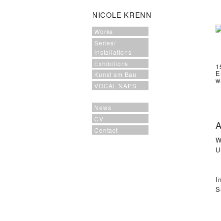
NICOLE KRENN
Works
Series/
Installations
Exhibitions
1
E
Kunst am Bau
w
VOCAL NAPS
News
CV
A
Contact
W
U
I
S