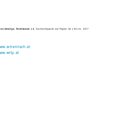
tes Gebirge, Teichlwand J 4
, Tusche/Aquarell auf Papier, 60 x 80 cm, 2017
ww.artreinisch.at
ww.wrtp.at