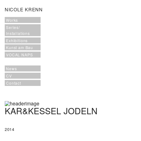
NICOLE KRENN
Works
Series/
Installations
Exhibitions
Kunst am Bau
VOCAL NAPS
News
CV
Contact
KAR&KESSEL JODELN
2014