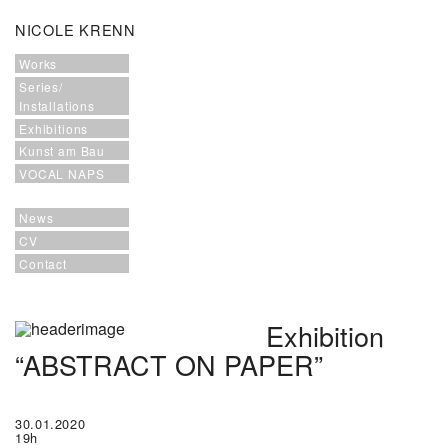
NICOLE KRENN
Works
Series/
Installations
Exhibitions
Kunst am Bau
VOCAL NAPS
News
CV
Contact
Exhibition
“ABSTRACT ON PAPER”
30.01.2020
19h