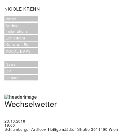
NICOLE KRENN
Works
Series/
Installations
Exhibitions
Kunst am Bau
VOCAL NAPS
News
CV
Contact
Wechselwetter
23.10.2018
19:00
Schlumberger Artfloor/ Heiligenstädter Straße 39/ 1190 Wien