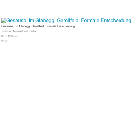
Gesäuse, Im Glanegg, Geröllfeld, Formale Entscheidung
Tusche/ Aquarell auf Karton
80 x 100 cm
2017