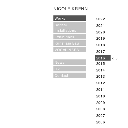
NICOLE KRENN
Works
2022
Series/
2021
Installations
2020
Exhibitions
2019
Kunst am Bau
2018
VOCAL NAPS
2017
2016
<
>
News
2015
CV
2014
Contact
2013
2012
2011
2010
2009
2008
2007
2006